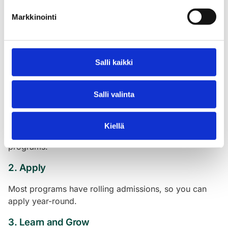
Markkinointi
Be at the forefront of exciting changes, like the shift to
electric vehicles and automation.
Salli kaikki
Ready to Start? Here’s What to Do
Next
Salli valinta
1. Choose Your Path
Kiellä
Explore vocational schools and apprenticeship
programs.
2. Apply
Most programs have rolling admissions, so you can
apply year-round.
3. Learn and Grow