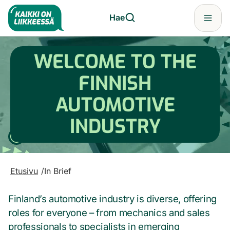
Etusivu
Hae
Valikk
Hae
Siirry
Hae
hakutermillä
sisältöön
WELCOME TO THE
Kun tuloksia tulee, voit selata niitä nuolinäppäimillä ylös ja 
FINNISH
AUTOMOTIVE
INDUSTRY
Toista
Etusivu
In Brief
Finland’s automotive industry is diverse, offering
roles for everyone – from mechanics and sales
professionals to specialists in emerging