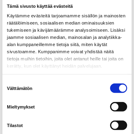
Tämä sivusto käyttää evästeitä
Why Choose the Automotive
Käytämme evästeitä tarjoamamme sisällön ja mainosten
Industry?
räätälöimiseen, sosiaalisen median ominaisuuksien
tukemiseen ja kävijämäärämme analysoimiseen. Lisäksi
Job stability
jaamme sosiaalisen median, mainosalan ja analytiikka-
alan kumppaneillemme tietoja siitä, miten käytät
There’s always a need to move people and things, so
sivustoamme. Kumppanimme voivat yhdistää näitä
skilled workers are always in demand.
tietoja muihin tietoihin, joita olet antanut heille tai joita on
kerätty, kun olet käyttänyt heidän palvelujaan.
Competitive Salaries
Whether you’re a mechanic or a sales specialist, the
Suostumuksen
Välttämätön
industry offers competitive wages.
valinta
Career Progression
Mieltymykset
You can advance from entry-level positions to roles in
management or specialized technology.
Tilastot
Innovation and Technology