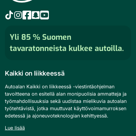
-
linkki
Autoala
Autoala
Autoala
Autoala
Autoala
TikTokissa
Instagramissa
Facebookissa
Snapchatissa
YouTubessa
Yli 85 % Suomen
tavaratonneista kulkee autoilla.
Kaikki on liikkeessä
Autoalan Kaikki on liikkeessä -viestintäohjelman
tavoitteena on esitellä alan monipuolisia ammatteja ja
työmahdollisuuksia sekä uudistaa mielikuvia autoalan
työtehtävistä, jotka muuttuvat käyttövoimamurroksen
edetessä ja ajoneuvoteknologian kehittyessä.
Lue lisää